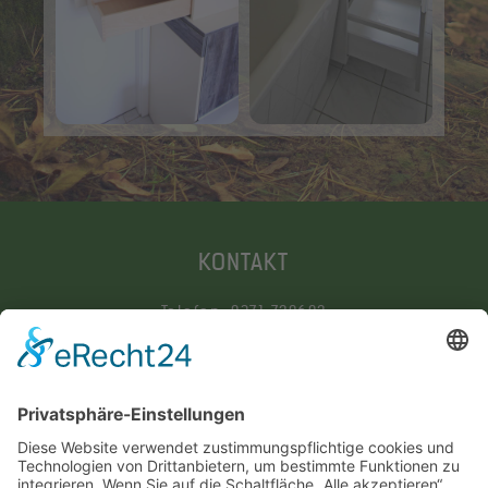
KONTAKT
Telefon: 0371 720602
Mobil: 0172 9250003
E-Mail:
info@tischlerei-bergert.de
ADRESSE