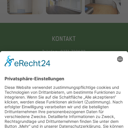
KONTAKT
Telefon: 0371 720602
Mobil: 0172 9250003
E-Mail:
info@tischlerei-bergert.de
ADRESSE
Tischlerei Bergert
Christian-Wehner-Straße 16
09113 Chemnitz